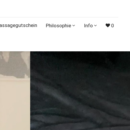
assagegutschein
Philosophie
Info
0