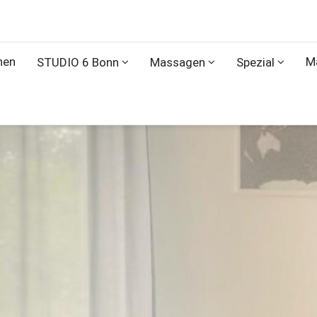
nen
M
STUDIO 6 Bonn
Massagen
Spezial