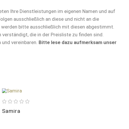
eten Ihre Dienstleistungen im eigenen Namen und auf
gen ausschließlich an diese und nicht an die
 werden bitte ausschließlich mit diesen abgestimmt.
rständigt, die in der Preisliste zu finden sind.
n und vereinbaren.
Bitte lese dazu aufmerksam unser
Größe
168
BH
85 C
Alter
29
Samira