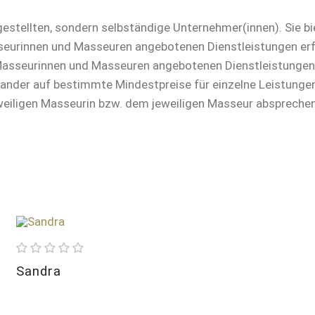
estellten, sondern selbständige Unternehmer(innen). Sie bi
eurinnen und Masseuren angebotenen Dienstleistungen erfol
n Masseurinnen und Masseuren angebotenen Dienstleistungen
der auf bestimmte Mindestpreise für einzelne Leistungen ve
eweiligen Masseurin bzw. dem jeweiligen Masseur abspreche
Größe
170
BH
75 C
Alter
25
Sandra