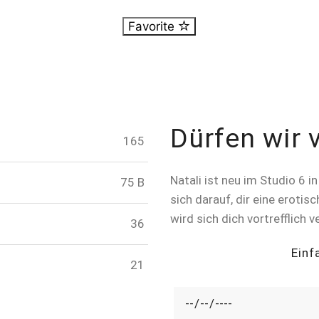
Favorite
Dürfen wir v
165
Natali ist neu im Studio 6 i
75 B
sich darauf, dir eine eroti
wird sich dich vortrefflich 
36
Einf
21