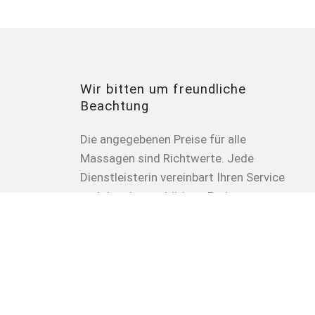
Wir bitten um freundliche
Beachtung
Die angegebenen Preise für alle
Massagen sind Richtwerte. Jede
Dienstleisterin vereinbart Ihren Service
und den dazugehörigen Preis
selbstständig mit Ihnen! Um
Missverständnisse zu vermeiden,
möchten wir Sie darauf hinweisen,
dass es sich bei unseren sinnlichen
Massagen nicht um Geschlechts- oder
Oralverkehr handelt.