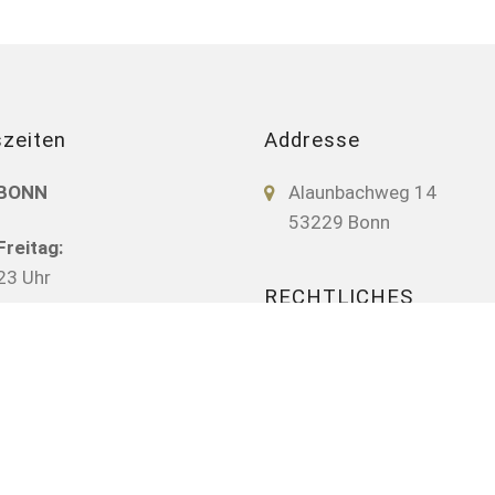
zeiten
Addresse
 BONN
Alaunbachweg 14
53229 Bonn
reitag:
23 Uhr
RECHTLICHES
23 Uhr (auf Anfrage)
Impressum
Datenschutz
22 Uhr (auf Anfrage)
tte nur mit Termin
.